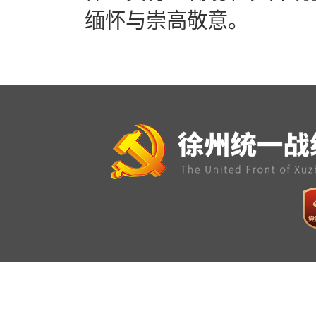
缅怀与崇高敬意。