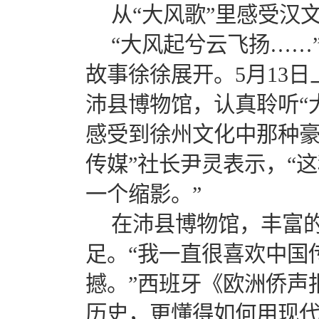
从“大风歌”里感受汉
“大风起兮云飞扬……
故事徐徐展开。
5
月
13
日
沛县博物馆，认真聆听“
感受到徐州文化中那种豪
传媒”社长尹灵表示，“
一个缩影。”
在沛县博物馆，丰富
足。“我一直很喜欢中国
撼。”西班牙《欧洲侨声
历史，更懂得如何用现