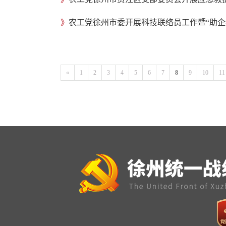
》
农工党徐州市委开展科技联络员工作暨“助企
«
1
2
3
4
5
6
7
8
9
10
11